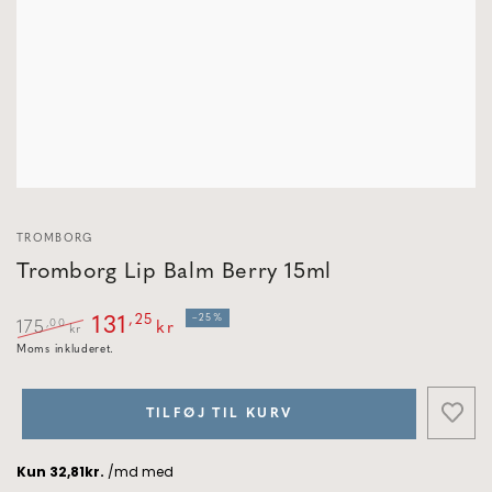
interpolation
value
"indeks"
for
"Åbne
medier
{{
indeks
}}
i
modal"
TROMBORG
Tromborg Lip Balm Berry 15ml
,25
–25%
131
,00
175
kr
kr
Normal
Moms inkluderet.
Udsalgspris
pris
TILFØJ TIL KURV