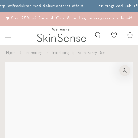
SPRING TIL
pilot
Produkter med dokumenteret effekt
Fri fragt ved køb +99
INDHOLD
💲 Spar 25% på Rudolph Care & modtag luksus gaver ved køb🎁
Kurv
Hjem
Tromborg
Tromborg Lip Balm Berry 15ml
SPRING TIL
PRODUKTINFORMATION
I18n
Error:
Missing