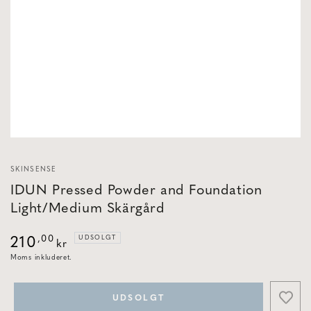
Error:
Missing
interpolation
value
"indeks"
for
"Åbne
medier
{{
indeks
}}
i
modal"
SKINSENSE
IDUN Pressed Powder and Foundation
Light/Medium Skärgård
Normal
,00
UDSOLGT
210
kr
pris
Moms inkluderet.
UDSOLGT