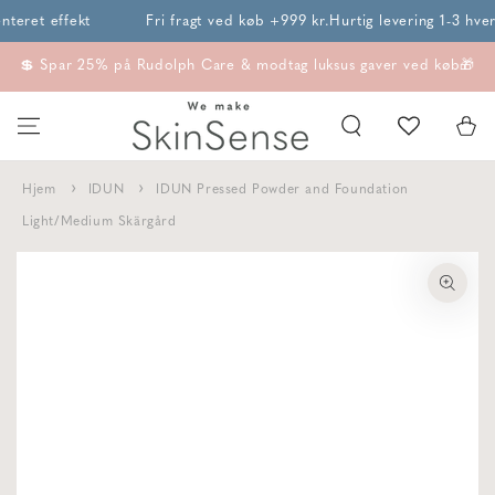
SPRING TIL
eret effekt
Fri fragt ved køb +999 kr.
Hurtig levering 1-3 hver
INDHOLD
💲 Spar 25% på Rudolph Care & modtag luksus gaver ved køb🎁
Kurv
Hjem
IDUN
IDUN Pressed Powder and Foundation
Light/Medium Skärgård
SPRING TIL
PRODUKTINFORMATION
I18n