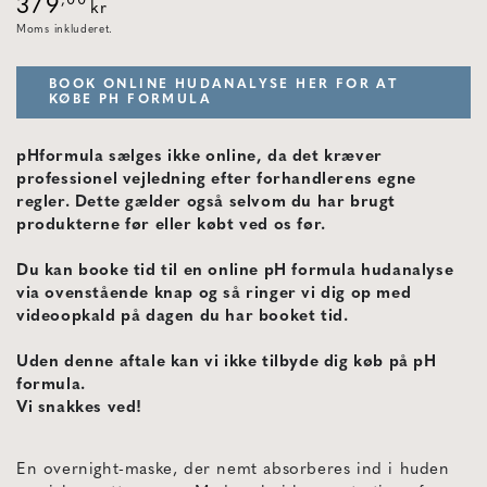
Normal
,00
379
kr
pris
Moms inkluderet.
BOOK ONLINE HUDANALYSE HER FOR AT
KØBE PH FORMULA
pHformula sælges ikke online, da det kræver
professionel vejledning efter forhandlerens egne
regler. Dette gælder også selvom du har brugt
produkterne før eller købt ved os før.
Du kan booke tid til en online pH formula hudanalyse
via ovenstående knap og så ringer vi dig op med
videoopkald på dagen du har booket tid.
Uden denne aftale kan vi ikke tilbyde dig køb på pH
formula.
Vi snakkes ved!
En overnight-maske, der nemt absorberes ind i huden