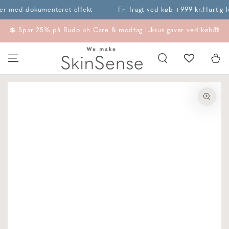
SPRING TIL
 med dokumenteret effekt
Fri fragt ved køb +999 kr.
Hurtig lev
INDHOLD
💲 Spar 25% på Rudolph Care & modtag luksus gaver ved køb🎁
Kurv
SPRING TIL
PRODUKTINFORMATION